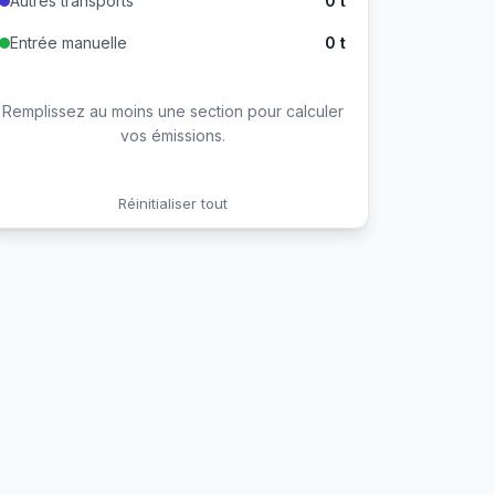
Autres transports
0
t
Entrée manuelle
0
t
Remplissez au moins une section pour calculer
vos émissions.
Réinitialiser tout