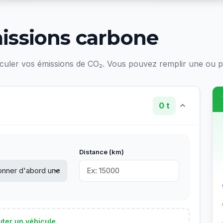
missions carbone
lculer vos émissions de CO₂. Vous pouvez remplir une ou pl
0
t
Distance (km)
uter un véhicule