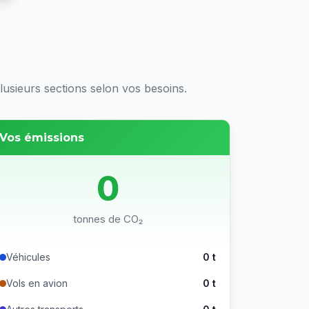
usieurs sections selon vos besoins.
Vos émissions
0
tonnes de CO₂
Véhicules
0
t
Vols en avion
0
t